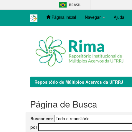
Skip
BRASIL
navigation
Página inicial
Navegar
Ajuda
Repositório de Múltiplos Acervos da UFRRJ
Página de Busca
Buscar em:
por