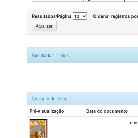
Resultados/Página
|
Ordenar registros po
Resultado 1-1 de 1.
Conjunto de itens:
Pré-visualização
Data do documento
nov