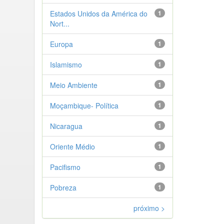
Estados Unidos da América do
1
Nort...
Europa
1
Islamismo
1
Meio Ambiente
1
Moçambique- Política
1
Nicaragua
1
Oriente Médio
1
Pacifismo
1
Pobreza
1
próximo >