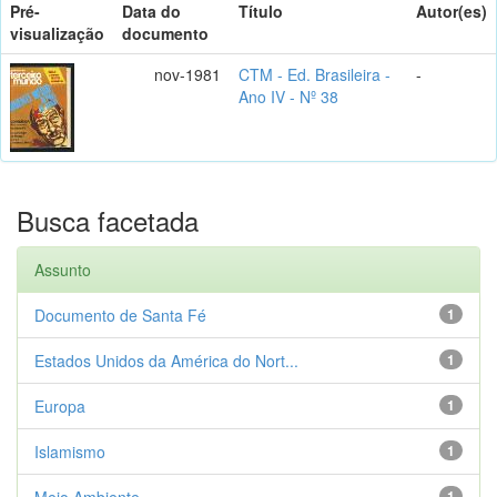
Pré-
Data do
Título
Autor(es)
visualização
documento
nov-1981
CTM - Ed. Brasileira -
-
Ano IV - Nº 38
Busca facetada
Assunto
Documento de Santa Fé
1
Estados Unidos da América do Nort...
1
Europa
1
Islamismo
1
Meio Ambiente
1