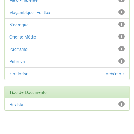
Moçambique- Política
1
Nicaragua
1
Oriente Médio
1
Pacifismo
1
Pobreza
1
< anterior
próximo >
Tipo de Documento
Revista
1