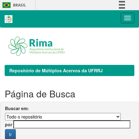
Skip
BRASIL
navigation
Simplifique!
Comunica BR
Participe
Acesso à informação
Legislação
Canais
Repositório de Múltiplos Acervos da UFRRJ
Página de Busca
Buscar em:
por