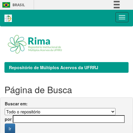
Skip
BRASIL
navigation
Simplifique!
Comunica BR
Participe
Acesso à informação
Legislação
Canais
Repositório de Múltiplos Acervos da UFRRJ
Página de Busca
Buscar em:
por