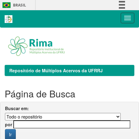
Skip
BRASIL
navigation
Simplifique!
Comunica BR
Participe
Acesso à informação
Legislação
Canais
Repositório de Múltiplos Acervos da UFRRJ
Página de Busca
Buscar em:
por