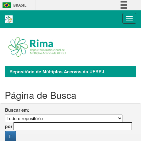
Skip
BRASIL
navigation
Simplifique!
Comunica BR
Participe
Acesso à informação
Legislação
Canais
Repositório de Múltiplos Acervos da UFRRJ
Página de Busca
Buscar em:
por