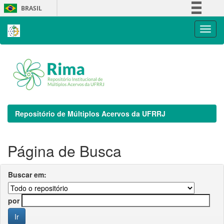
Skip
BRASIL
navigation
Simplifique!
Comunica BR
Participe
Acesso à informação
Legislação
Canais
Repositório de Múltiplos Acervos da UFRRJ
Página de Busca
Buscar em:
por