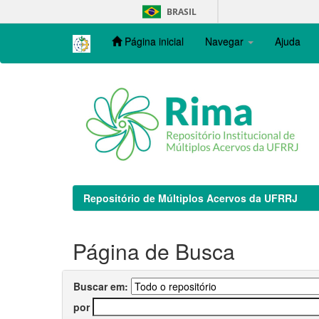
Skip
BRASIL
navigation
Página inicial
Navegar
Ajuda
Repositório de Múltiplos Acervos da UFRRJ
Página de Busca
Buscar em:
por