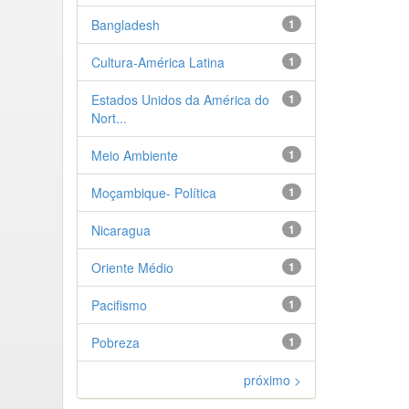
Bangladesh
1
Cultura-América Latina
1
Estados Unidos da América do
1
Nort...
Meio Ambiente
1
Moçambique- Política
1
Nicaragua
1
Oriente Médio
1
Pacifismo
1
Pobreza
1
próximo >