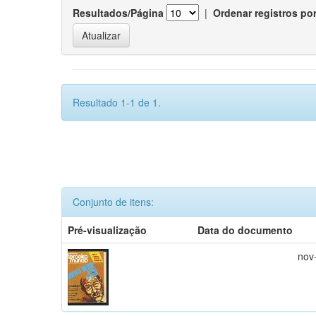
Resultados/Página
|
Ordenar registros po
Resultado 1-1 de 1.
Conjunto de itens:
Pré-visualização
Data do documento
nov