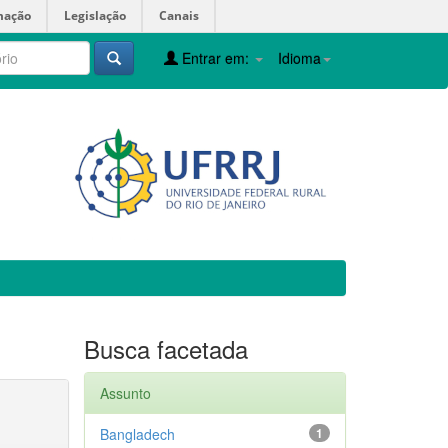
mação
Legislação
Canais
Entrar em:
Idioma
Busca facetada
Assunto
Bangladech
1