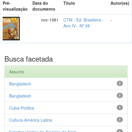
Pré-
Data do
Título
Autor(es)
visualização
documento
nov-1981
CTM - Ed. Brasileira -
-
Ano IV - Nº 38
Busca facetada
Assunto
Bangladech
1
Bangladesh
1
Cuba-Política
1
Cultura-América Latina
1
Estados Unidos da América do Nort...
1