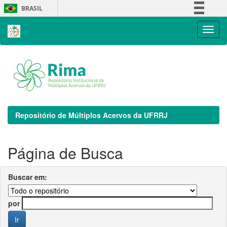
Skip
BRASIL
navigation
Simplifique!
Comunica BR
Participe
Acesso à informação
Legislação
Canais
Repositório de Múltiplos Acervos da UFRRJ
Página de Busca
Buscar em:
por