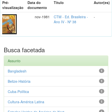
Pré-
Data do
Título
Autor(es)
visualização
documento
nov-1981
CTM - Ed. Brasileira -
-
Ano IV - Nº 38
Busca facetada
Assunto
Bangladesh
1
Belize-História
1
Cuba-Política
1
Cultura-América Latina
1
Estados Unidos da América do Nort...
1