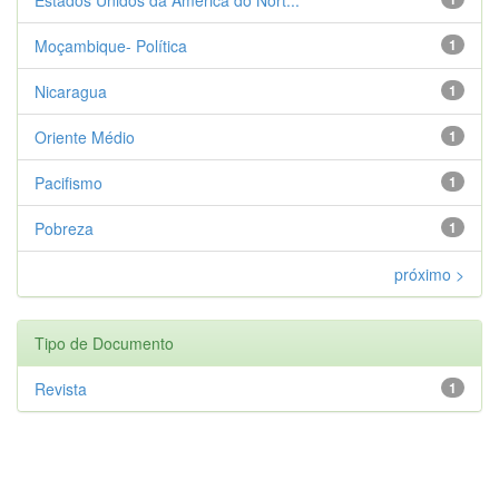
Moçambique- Política
1
Nicaragua
1
Oriente Médio
1
Pacifismo
1
Pobreza
1
próximo >
Tipo de Documento
Revista
1