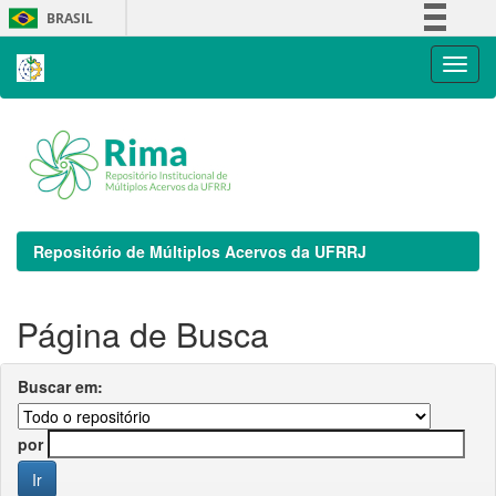
Skip
BRASIL
navigation
Simplifique!
Comunica BR
Participe
Acesso à informação
Legislação
Canais
Repositório de Múltiplos Acervos da UFRRJ
Página de Busca
Buscar em:
por