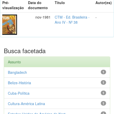
Pré-
Data do
Título
Autor(es)
visualização
documento
nov-1981
CTM - Ed. Brasileira -
-
Ano IV - Nº 38
Busca facetada
Assunto
Bangladech
1
Belize-História
1
Cuba-Política
1
Cultura-América Latina
1
Estados Unidos da América do Nort...
1