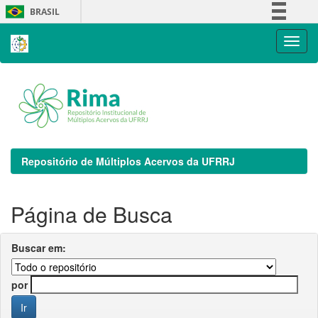
Skip
BRASIL
navigation
Simplifique!
Comunica BR
Participe
Acesso à informação
Legislação
Canais
Repositório de Múltiplos Acervos da UFRRJ
Página de Busca
Buscar em:
por