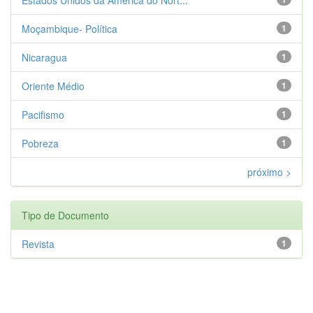
Moçambique- Política
1
Nicaragua
1
Oriente Médio
1
Pacifismo
1
Pobreza
1
próximo >
Tipo de Documento
Revista
1