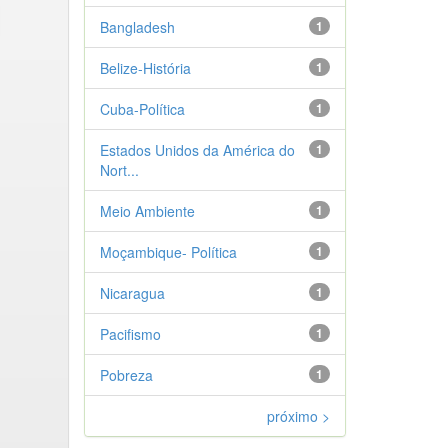
Bangladesh
1
Belize-História
1
Cuba-Política
1
Estados Unidos da América do
1
Nort...
Meio Ambiente
1
Moçambique- Política
1
Nicaragua
1
Pacifismo
1
Pobreza
1
próximo >