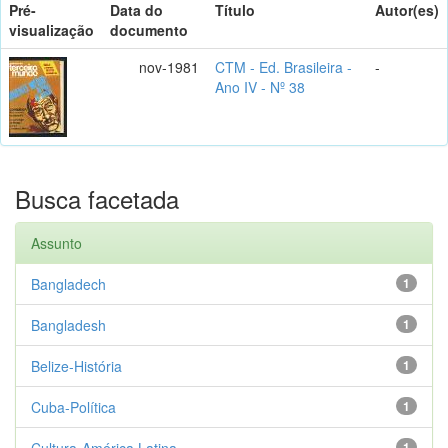
Pré-
Data do
Título
Autor(es)
visualização
documento
nov-1981
CTM - Ed. Brasileira -
-
Ano IV - Nº 38
Busca facetada
Assunto
Bangladech
1
Bangladesh
1
Belize-História
1
Cuba-Política
1
Cultura-América Latina
1