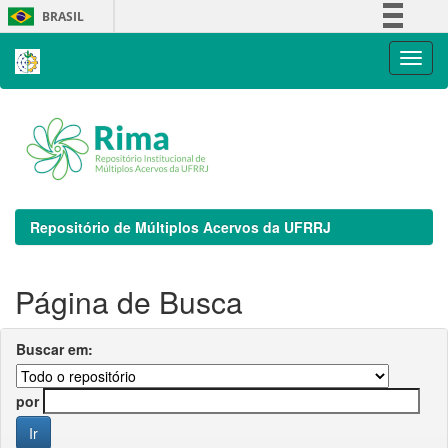
Skip
BRASIL
navigation
Simplifique!
Comunica BR
Participe
Acesso à informação
Legislação
Canais
Repositório de Múltiplos Acervos da UFRRJ
Página de Busca
Buscar em:
por