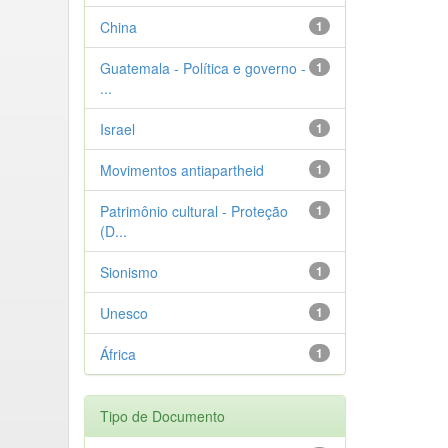
China
1
Guatemala - Política e governo -
1
...
Israel
1
Movimentos antiapartheid
1
Patrimônio cultural - Proteção
1
(D...
Sionismo
1
Unesco
1
África
1
Tipo de Documento