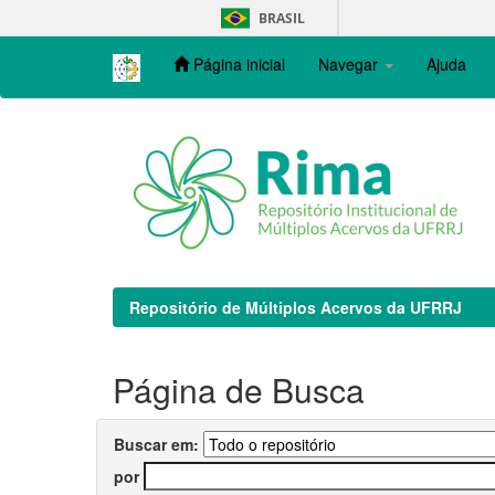
Skip
BRASIL
navigation
Página inicial
Navegar
Ajuda
Repositório de Múltiplos Acervos da UFRRJ
Página de Busca
Buscar em:
por