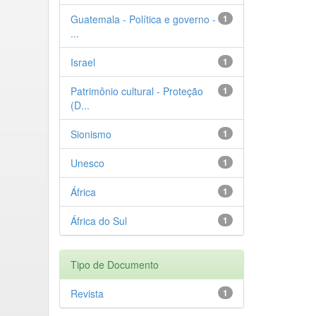
Guatemala - Política e governo -
1
...
Israel
1
Patrimônio cultural - Proteção
1
(D...
Sionismo
1
Unesco
1
África
1
África do Sul
1
Tipo de Documento
Revista
1