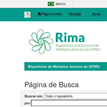
Skip
BRASIL
navigation
Página inicial
Navegar
Ajuda
Repositório de Múltiplos Acervos da UFRRJ
Página de Busca
Buscar em:
por