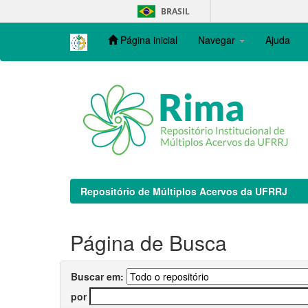
Skip
BRASIL
navigation
Página inicial
Navegar
Ajuda
Repositório de Múltiplos Acervos da UFRRJ
Página de Busca
Buscar em:
por