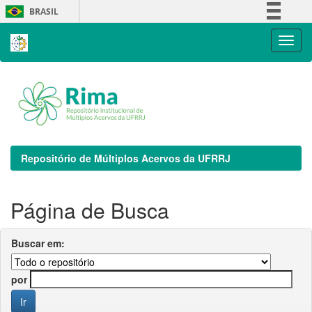
Skip
BRASIL
navigation
Simplifique!
Comunica BR
Participe
Acesso à informação
Legislação
Canais
Repositório de Múltiplos Acervos da UFRRJ
Página de Busca
Buscar em:
por