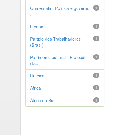
Guatemala - Política e governo -
1
...
Líbano
1
Partido dos Trabalhadores
1
(Brasil)
Patrimônio cultural - Proteção
1
(D...
Unesco
1
África
1
África do Sul
1