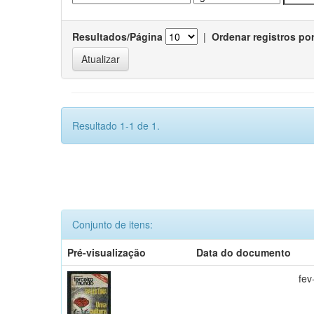
Resultados/Página
|
Ordenar registros po
Resultado 1-1 de 1.
Conjunto de itens:
Pré-visualização
Data do documento
fev