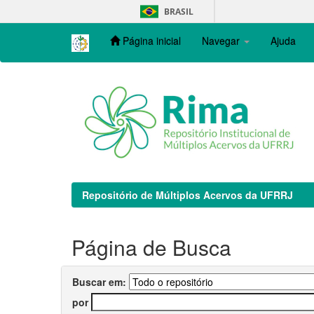
Skip
BRASIL
navigation
Página inicial
Navegar
Ajuda
Repositório de Múltiplos Acervos da UFRRJ
Página de Busca
Buscar em:
por