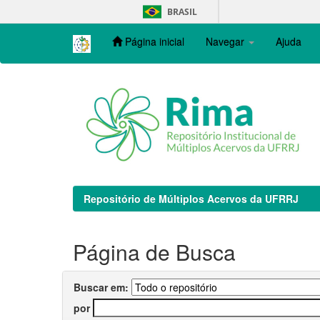
Skip
BRASIL
navigation
Página inicial
Navegar
Ajuda
Repositório de Múltiplos Acervos da UFRRJ
Página de Busca
Buscar em:
por