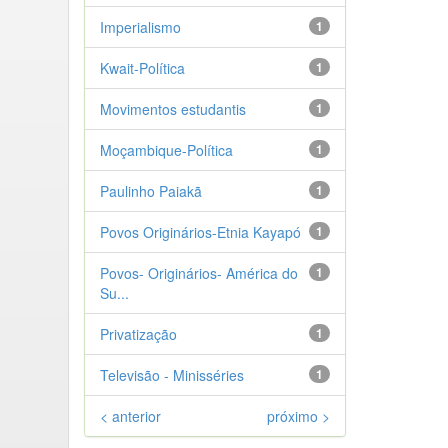
Imperialismo
1
Kwait-Política
1
Movimentos estudantis
1
Moçambique-Política
1
Paulinho Paiakã
1
Povos Originários-Etnia Kayapó
1
Povos- Originários- América do
1
Su...
Privatização
1
Televisão - Minisséries
1
< anterior
próximo >