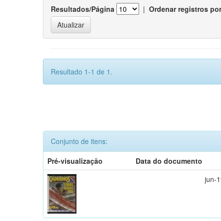
Resultados/Página
|
Ordenar registros po
Resultado 1-1 de 1.
Conjunto de itens:
Pré-visualização
Data do documento
jun-