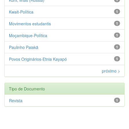
Kwait-Política
1
Movimentos estudantis
1
Moçambique-Política
1
Paulinho Paiakã
1
Povos Originários-Etnia Kayapó
1
próximo >
Tipo de Documento
Revista
1