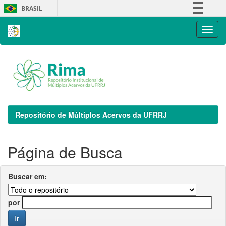
Skip
BRASIL
navigation
Simplifique!
Comunica BR
Participe
Acesso à informação
Legislação
Canais
Repositório de Múltiplos Acervos da UFRRJ
Página de Busca
Buscar em:
por