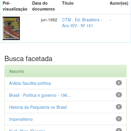
Pré-
Data do
Título
Autor(es)
visualização
documento
jun-1992
CTM - Ed. Brasileira -
-
Ano XIV - Nº 151
Busca facetada
Assunto
Arábia Saudita-política
1
Brasil - Política e governo - 196...
1
História da Psiquiatria no Brasil
1
Imperialismo
1
Kuril, Ilhas (Russia)
1