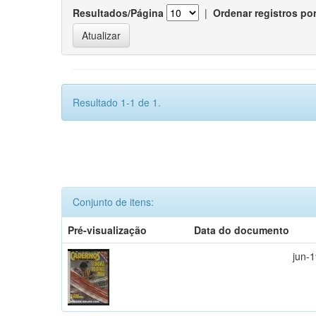
Resultados/Página
|
Ordenar registros po
Resultado 1-1 de 1.
Conjunto de itens:
Pré-visualização
Data do documento
jun-