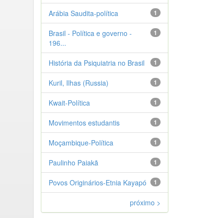
Arábia Saudita-política
1
Brasil - Política e governo -
1
196...
História da Psiquiatria no Brasil
1
Kuril, Ilhas (Russia)
1
Kwait-Política
1
Movimentos estudantis
1
Moçambique-Política
1
Paulinho Paiakã
1
Povos Originários-Etnia Kayapó
1
próximo >