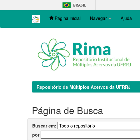
Skip
BRASIL
navigation
Página inicial
Navegar
Ajuda
Repositório de Múltiplos Acervos da UFRRJ
Página de Busca
Buscar em:
por