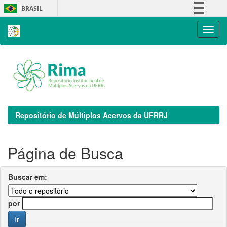
Skip
BRASIL
navigation
Simplifique!
Comunica BR
Participe
Acesso à informação
Legislação
Canais
Repositório de Múltiplos Acervos da UFRRJ
Página de Busca
Buscar em:
por