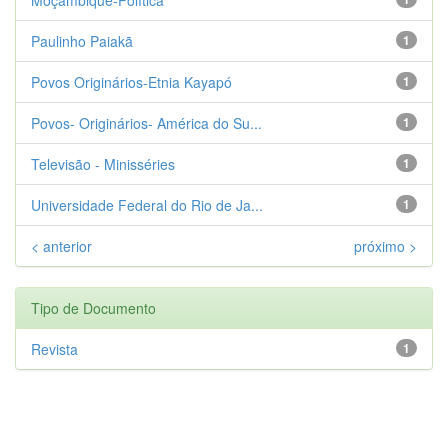
Paulinho Paiakã
1
Povos Originários-Etnia Kayapó
1
Povos- Originários- América do Su...
1
Televisão - Minisséries
1
Universidade Federal do Rio de Ja...
1
< anterior
próximo >
Tipo de Documento
Revista
1