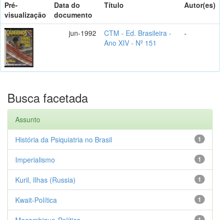
Pré-
Data do
Título
Autor(es)
visualização
documento
jun-1992
CTM - Ed. Brasileira -
-
Ano XIV - Nº 151
Busca facetada
Assunto
História da Psiquiatria no Brasil
1
Imperialismo
1
Kuril, Ilhas (Russia)
1
Kwait-Política
1
Moçambique-Política
1