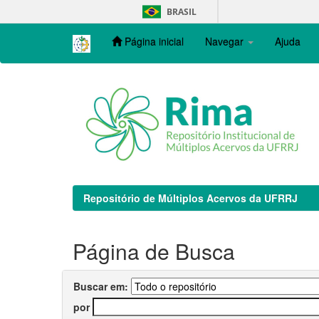
Skip
BRASIL
navigation
Página inicial
Navegar
Ajuda
Repositório de Múltiplos Acervos da UFRRJ
Página de Busca
Buscar em:
por