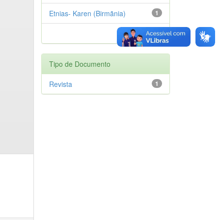
Etnias- Karen (Birmãnia)
1
próximo >
Tipo de Documento
Revista
1