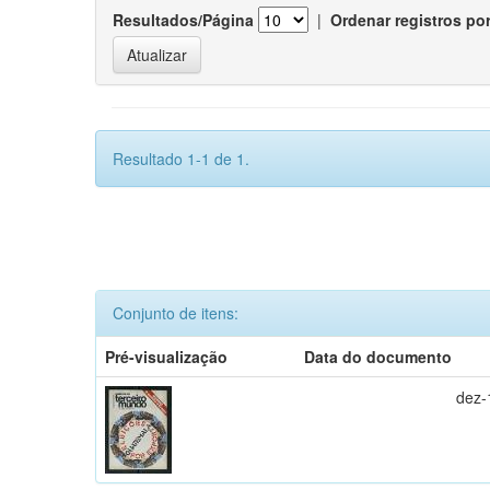
Resultados/Página
|
Ordenar registros po
Resultado 1-1 de 1.
Conjunto de itens:
Pré-visualização
Data do documento
dez-