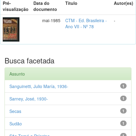
Pré-
Data do
Título
Autor(es)
visualização
documento
mai-1985
CTM - Ed. Brasileira -
-
Ano VII - Nº 78
Busca facetada
Assunto
Sanguinetti, Julio María, 1936-
1
Sarney, José, 1930-
1
Secas
1
Sudão
1
São Tomé e Príncipe
1