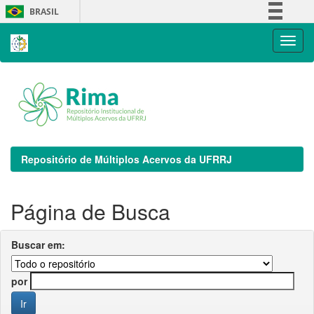
Skip
BRASIL
navigation
Simplifique!
Comunica BR
Participe
Acesso à informação
Legislação
Canais
Repositório de Múltiplos Acervos da UFRRJ
Página de Busca
Buscar em:
por