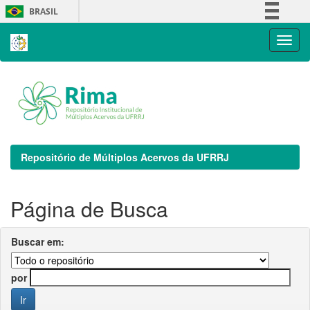
Skip
BRASIL
navigation
Simplifique!
Comunica BR
Participe
Acesso à informação
Legislação
Canais
Repositório de Múltiplos Acervos da UFRRJ
Página de Busca
Buscar em:
por