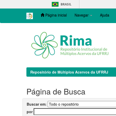
Skip
BRASIL
navigation
Página inicial
Navegar
Ajuda
Repositório de Múltiplos Acervos da UFRRJ
Página de Busca
Buscar em:
por