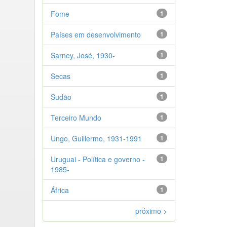
Fome
1
Países em desenvolvimento
1
Sarney, José, 1930-
1
Secas
1
Sudão
1
Terceiro Mundo
1
Ungo, Guillermo, 1931-1991
1
Uruguai - Política e governo -
1
1985-
África
1
próximo >