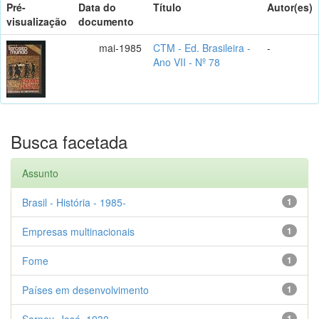
Pré-
Data do
Título
Autor(es)
visualização
documento
mai-1985
CTM - Ed. Brasileira -
-
Ano VII - Nº 78
Busca facetada
Assunto
Brasil - História - 1985-
1
Empresas multinacionais
1
Fome
1
Países em desenvolvimento
1
Sarney, José, 1930-
1