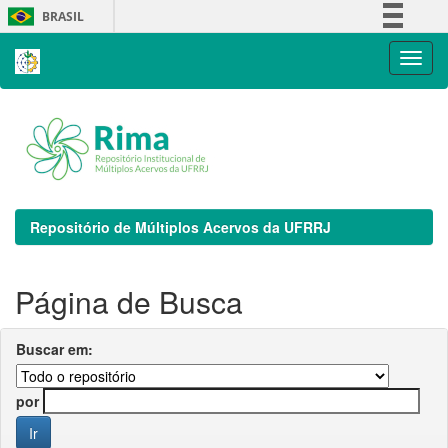
Skip
BRASIL
navigation
Simplifique!
Comunica BR
Participe
Acesso à informação
Legislação
Canais
Repositório de Múltiplos Acervos da UFRRJ
Página de Busca
Buscar em:
por