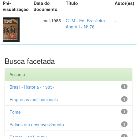
Pré-
Data do
Título
Autor(es)
visualização
documento
mai-1985
CTM - Ed. Brasileira -
-
Ano VII - Nº 78
Busca facetada
Assunto
Brasil - História - 1985-
1
Empresas multinacionais
1
Fome
1
Países em desenvolvimento
1
Sarney, José, 1930-
1