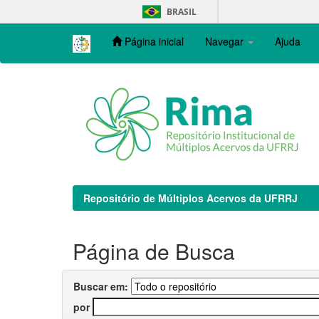
Skip
BRASIL
navigation
Página inicial
Navegar
Ajuda
Repositório de Múltiplos Acervos da UFRRJ
Página de Busca
Buscar em:
por