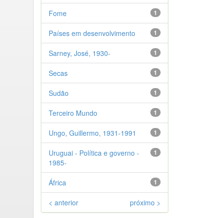
Fome
1
Países em desenvolvimento
1
Sarney, José, 1930-
1
Secas
1
Sudão
1
Terceiro Mundo
1
Ungo, Guillermo, 1931-1991
1
Uruguai - Política e governo -
1
1985-
África
1
< anterior
próximo >