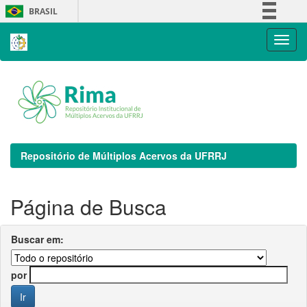
Skip
BRASIL
navigation
Simplifique!
Comunica BR
Participe
Acesso à informação
Legislação
Canais
Repositório de Múltiplos Acervos da UFRRJ
Página de Busca
Buscar em:
por