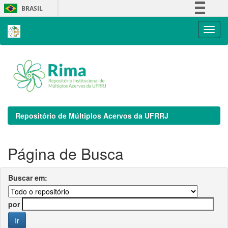
Skip
BRASIL
navigation
Simplifique!
Comunica BR
Participe
Acesso à informação
Legislação
Canais
Repositório de Múltiplos Acervos da UFRRJ
Página de Busca
Buscar em:
por