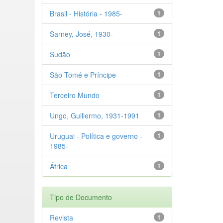
Brasil - História - 1985-
1
Sarney, José, 1930-
1
Sudão
1
São Tomé e Príncipe
1
Terceiro Mundo
1
Ungo, Guillermo, 1931-1991
1
Uruguai - Política e governo -
1
1985-
África
1
Tipo de Documento
Revista
1