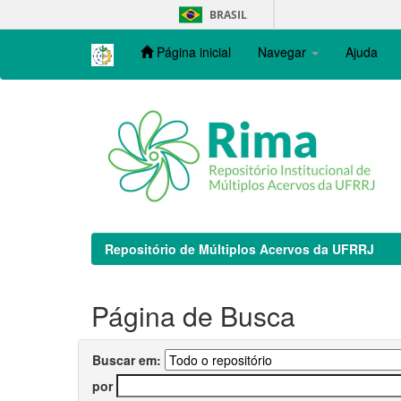
Skip
BRASIL
navigation
Página inicial
Navegar
Ajuda
Repositório de Múltiplos Acervos da UFRRJ
Página de Busca
Buscar em:
por