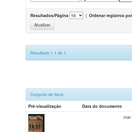
Resultados/Página
|
Ordenar registros po
Resultado 1-1 de 1.
Conjunto de itens:
Pré-visualização
Data do documento
mai