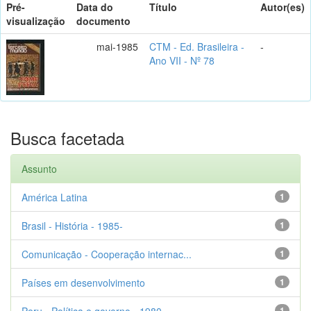
Pré-
Data do
Título
Autor(es)
visualização
documento
mai-1985
CTM - Ed. Brasileira -
-
Ano VII - Nº 78
Busca facetada
Assunto
América Latina
1
Brasil - História - 1985-
1
Comunicação - Cooperação internac...
1
Países em desenvolvimento
1
Peru - Política e governo - 1980-
1