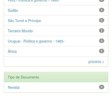
Sudão
1
São Tomé e Príncipe
1
Terceiro Mundo
1
Uruguai - Política e governo - 1985-
1
África
1
próximo >
Tipo de Documento
Revista
1