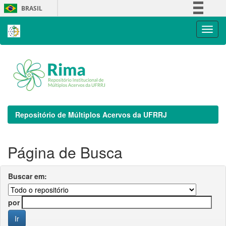
Skip
BRASIL
navigation
Simplifique!
Comunica BR
Participe
Acesso à informação
Legislação
Canais
Repositório de Múltiplos Acervos da UFRRJ
Página de Busca
Buscar em:
por