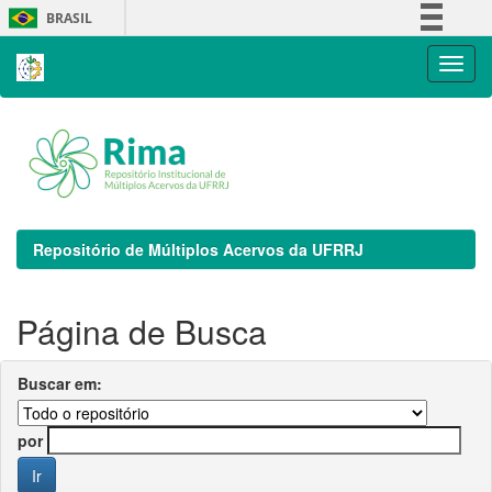
Skip
BRASIL
navigation
Simplifique!
Comunica BR
Participe
Acesso à informação
Legislação
Canais
Repositório de Múltiplos Acervos da UFRRJ
Página de Busca
Buscar em:
por