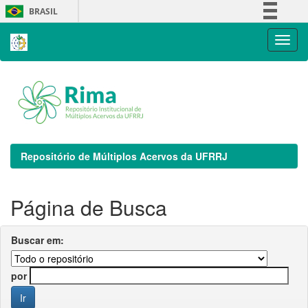
Skip
BRASIL
navigation
Simplifique!
Comunica BR
Participe
Acesso à informação
Legislação
Canais
Repositório de Múltiplos Acervos da UFRRJ
Página de Busca
Buscar em:
por