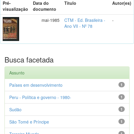
Pré-
Data do
Título
Autor(es)
visualização
documento
mai-1985
CTM - Ed. Brasileira -
-
Ano VII - Nº 78
Busca facetada
Assunto
Países em desenvolvimento
1
Peru - Política e governo - 1980-
1
Sudão
1
São Tomé e Príncipe
1
Terceiro Mundo
1