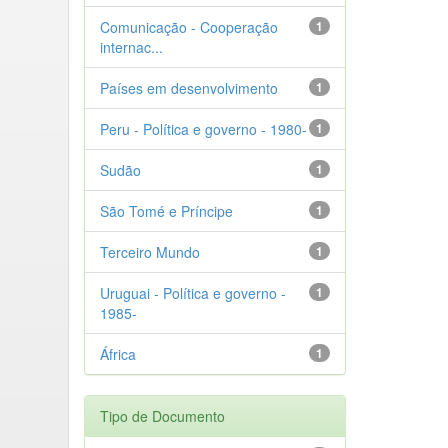
Comunicação - Cooperação
1
internac...
Países em desenvolvimento
1
Peru - Política e governo - 1980-
1
Sudão
1
São Tomé e Príncipe
1
Terceiro Mundo
1
Uruguai - Política e governo -
1
1985-
África
1
Tipo de Documento