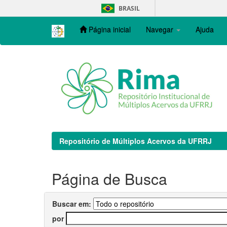
Skip
BRASIL
navigation
Página inicial
Navegar
Ajuda
Repositório de Múltiplos Acervos da UFRRJ
Página de Busca
Buscar em:
por