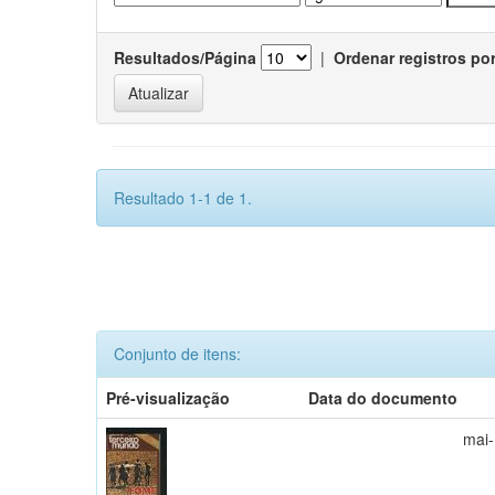
Resultados/Página
|
Ordenar registros po
Resultado 1-1 de 1.
Conjunto de itens:
Pré-visualização
Data do documento
mai