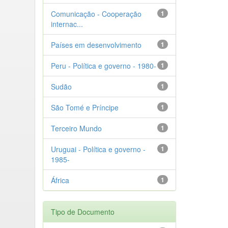
Comunicação - Cooperação
1
internac...
Países em desenvolvimento
1
Peru - Política e governo - 1980-
1
Sudão
1
São Tomé e Príncipe
1
Terceiro Mundo
1
Uruguai - Política e governo -
1
1985-
África
1
Tipo de Documento