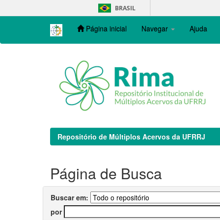
Skip
BRASIL
navigation
Página inicial
Navegar
Ajuda
Repositório de Múltiplos Acervos da UFRRJ
Página de Busca
Buscar em:
por