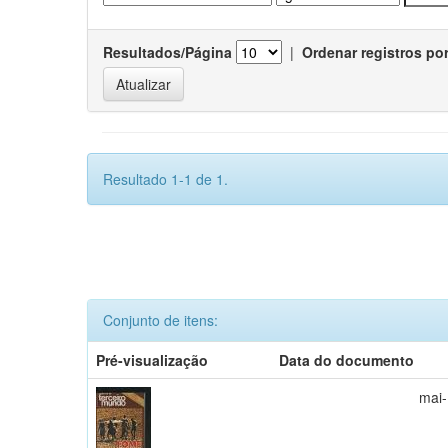
Resultados/Página
|
Ordenar registros po
Resultado 1-1 de 1.
Conjunto de itens:
Pré-visualização
Data do documento
mai