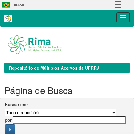
Skip
BRASIL
navigation
Simplifique!
Comunica BR
Participe
Acesso à informação
Legislação
Canais
Repositório de Múltiplos Acervos da UFRRJ
Página de Busca
Buscar em:
por