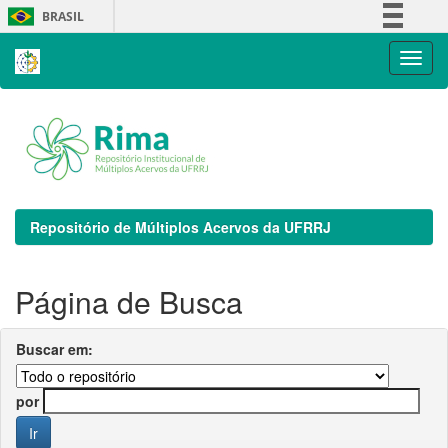
Skip
BRASIL
navigation
Simplifique!
Comunica BR
Participe
Acesso à informação
Legislação
Canais
Repositório de Múltiplos Acervos da UFRRJ
Página de Busca
Buscar em:
por