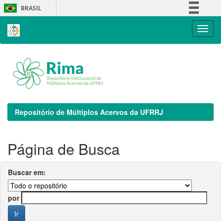
Skip
BRASIL
navigation
Simplifique!
Comunica BR
Participe
Acesso à informação
Legislação
Canais
Repositório de Múltiplos Acervos da UFRRJ
Página de Busca
Buscar em:
por