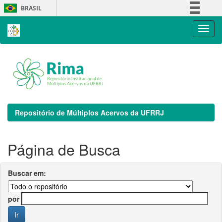
Skip
BRASIL
navigation
Simplifique!
Comunica BR
Participe
Acesso à informação
Legislação
Canais
Repositório de Múltiplos Acervos da UFRRJ
Página de Busca
Buscar em:
por