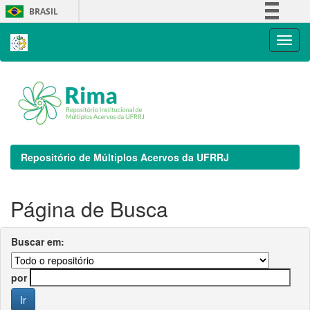
Skip
BRASIL
navigation
Simplifique!
Comunica BR
Participe
Acesso à informação
Legislação
Canais
Repositório de Múltiplos Acervos da UFRRJ
Página de Busca
Buscar em:
por