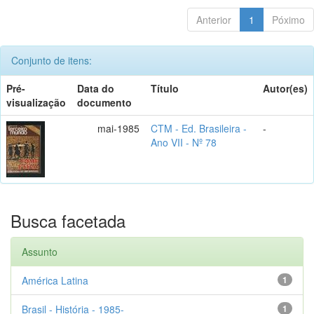
Anterior
1
Póximo
Conjunto de itens:
Pré-
Data do
Título
Autor(es)
visualização
documento
mai-1985
CTM - Ed. Brasileira -
-
Ano VII - Nº 78
Busca facetada
Assunto
América Latina
1
Brasil - História - 1985-
1