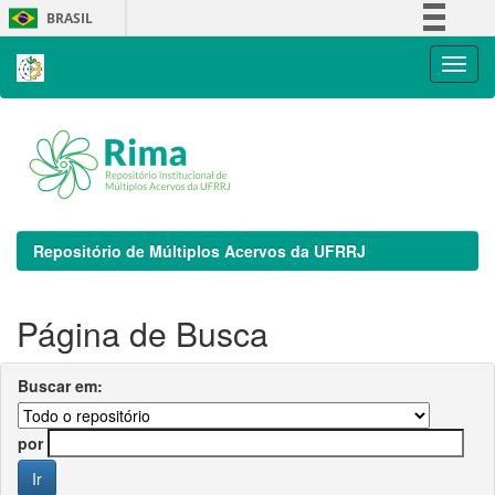
Skip
BRASIL
navigation
Simplifique!
Comunica BR
Participe
Acesso à informação
Legislação
Canais
Repositório de Múltiplos Acervos da UFRRJ
Página de Busca
Buscar em:
por