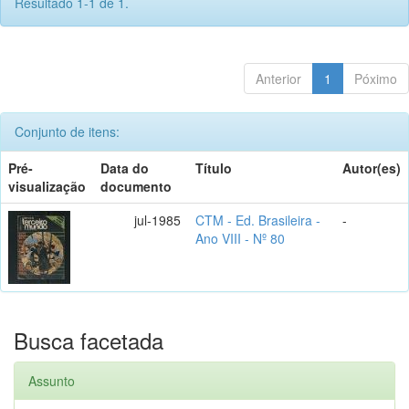
Resultado 1-1 de 1.
Anterior
1
Póximo
Conjunto de itens:
Pré-
Data do
Título
Autor(es)
visualização
documento
jul-1985
CTM - Ed. Brasileira -
-
Ano VIII - Nº 80
Busca facetada
Assunto