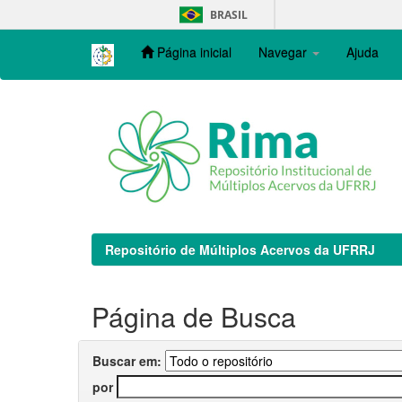
Skip
BRASIL
navigation
Página inicial
Navegar
Ajuda
Repositório de Múltiplos Acervos da UFRRJ
Página de Busca
Buscar em:
por