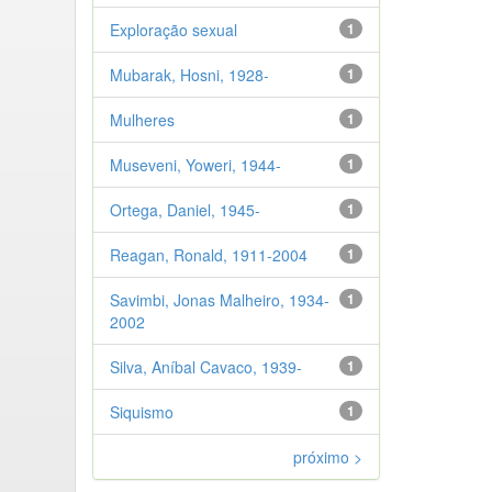
Exploração sexual
1
Mubarak, Hosni, 1928-
1
Mulheres
1
Museveni, Yoweri, 1944-
1
Ortega, Daniel, 1945-
1
Reagan, Ronald, 1911-2004
1
Savimbi, Jonas Malheiro, 1934-
1
2002
Silva, Aníbal Cavaco, 1939-
1
Siquismo
1
próximo >