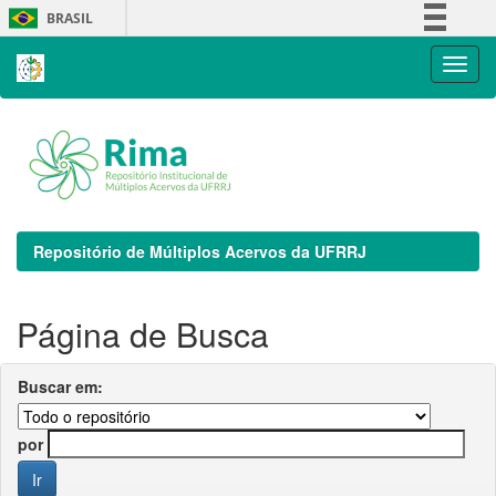
Skip
BRASIL
navigation
Simplifique!
Comunica BR
Participe
Acesso à informação
Legislação
Canais
Repositório de Múltiplos Acervos da UFRRJ
Página de Busca
Buscar em:
por