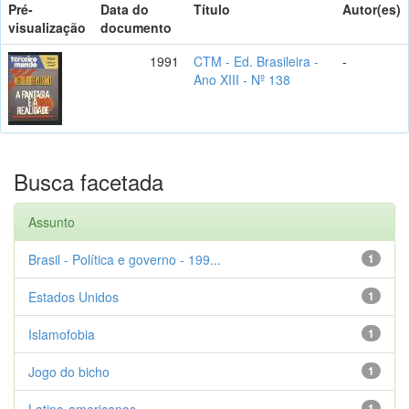
Pré-
Data do
Título
Autor(es)
visualização
documento
1991
CTM - Ed. Brasileira -
-
Ano XIII - Nº 138
Busca facetada
Assunto
Brasil - Política e governo - 199...
1
Estados Unidos
1
Islamofobia
1
Jogo do bicho
1
Latino-americanos
1