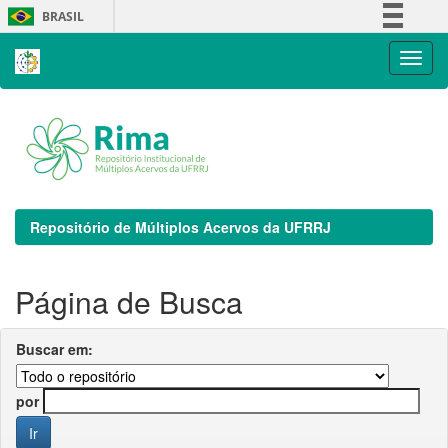
Skip
BRASIL
navigation
Simplifique!
Comunica BR
Participe
Acesso à informação
Legislação
Canais
Repositório de Múltiplos Acervos da UFRRJ
Página de Busca
Buscar em:
por