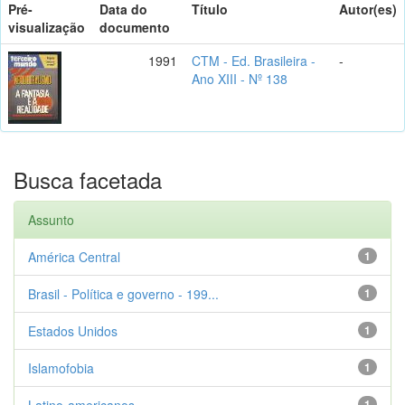
Pré-
Data do
Título
Autor(es)
visualização
documento
1991
CTM - Ed. Brasileira -
-
Ano XIII - Nº 138
Busca facetada
Assunto
América Central
1
Brasil - Política e governo - 199...
1
Estados Unidos
1
Islamofobia
1
Latino-americanos
1