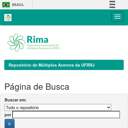
Skip
BRASIL
navigation
Simplifique!
Comunica BR
Participe
Acesso à informação
Legislação
Canais
Repositório de Múltiplos Acervos da UFRRJ
Página de Busca
Buscar em:
por