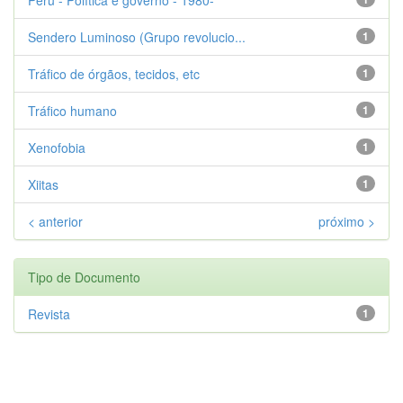
Sendero Luminoso (Grupo revolucio...
1
Tráfico de órgãos, tecidos, etc
1
Tráfico humano
1
Xenofobia
1
Xiitas
1
< anterior
próximo >
Tipo de Documento
Revista
1