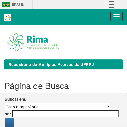
Skip
BRASIL
navigation
Simplifique!
Comunica BR
Participe
Acesso à informação
Legislação
Canais
Repositório de Múltiplos Acervos da UFRRJ
Página de Busca
Buscar em:
por