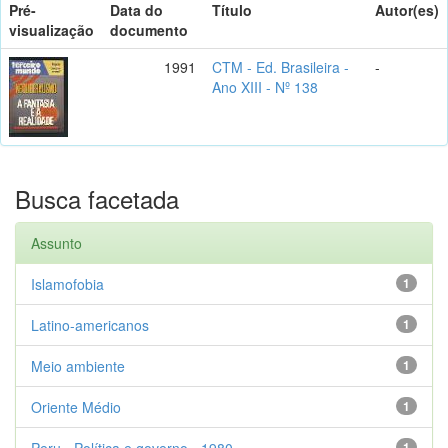
Pré-
Data do
Título
Autor(es)
visualização
documento
1991
CTM - Ed. Brasileira -
-
Ano XIII - Nº 138
Busca facetada
Assunto
Islamofobia
1
Latino-americanos
1
Meio ambiente
1
Oriente Médio
1
Peru - Política e governo - 1980-
1