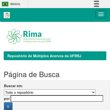
Skip
BRASIL
navigation
Simplifique!
Comunica BR
Participe
Acesso à informação
Legislação
Canais
Repositório de Múltiplos Acervos da UFRRJ
Página de Busca
Buscar em:
por