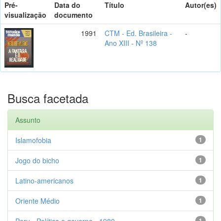
Pré-
Data do
Título
Autor(es)
visualização
documento
1991
CTM - Ed. Brasileira -
-
Ano XIII - Nº 138
Busca facetada
Assunto
Islamofobia
1
Jogo do bicho
1
Latino-americanos
1
Oriente Médio
1
Peru - Política e governo - 1980-
1