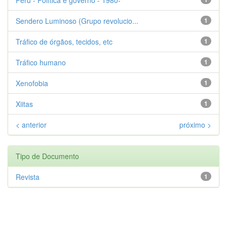
Sendero Luminoso (Grupo revolucio...
1
Tráfico de órgãos, tecidos, etc
1
Tráfico humano
1
Xenofobia
1
Xiitas
1
< anterior
próximo >
Tipo de Documento
Revista
1