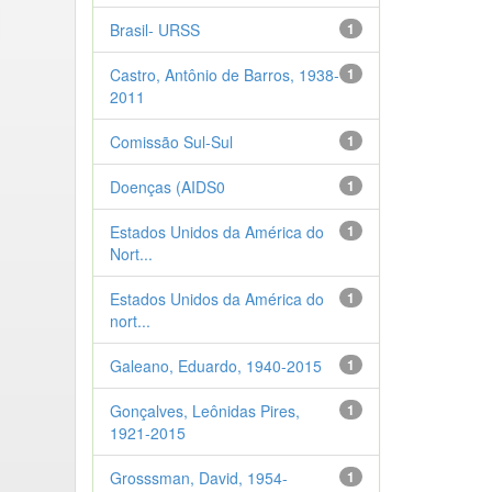
Brasil- URSS
1
Castro, Antônio de Barros, 1938-
1
2011
Comissão Sul-Sul
1
Doenças (AIDS0
1
Estados Unidos da América do
1
Nort...
Estados Unidos da América do
1
nort...
Galeano, Eduardo, 1940-2015
1
Gonçalves, Leônidas Pires,
1
1921-2015
Grosssman, David, 1954-
1