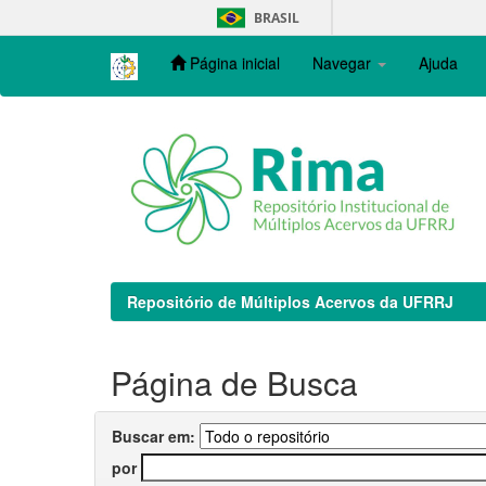
Skip
BRASIL
navigation
Página inicial
Navegar
Ajuda
Repositório de Múltiplos Acervos da UFRRJ
Página de Busca
Buscar em:
por