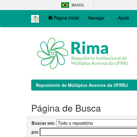
Skip
BRASIL
navigation
Página inicial
Navegar
Ajuda
Repositório de Múltiplos Acervos da UFRRJ
Página de Busca
Buscar em:
por