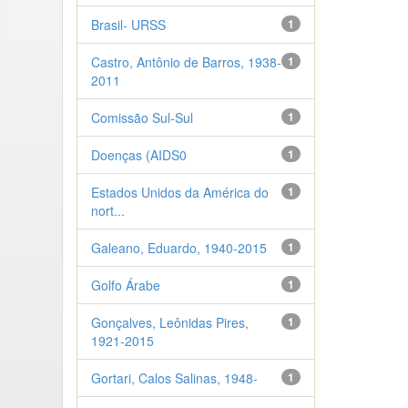
Brasil- URSS
1
Castro, Antônio de Barros, 1938-
1
2011
Comissão Sul-Sul
1
Doenças (AIDS0
1
Estados Unidos da América do
1
nort...
Galeano, Eduardo, 1940-2015
1
Golfo Árabe
1
Gonçalves, Leônidas Pires,
1
1921-2015
Gortari, Calos Salinas, 1948-
1